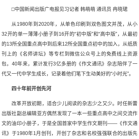
□中国新闻出版广电报见习记者 韩萌萌 通讯员 冉晓珺
从1980年到2020年，从单色印刷到双色图文并茂，从小
32开的单一薄薄小册子到16开的“初中版”和“高中版”，从最初
的13所全国重点高中到后来12所全国重点初中的加入，从纸质
刊上的《名师讲坛》等专栏到微信公众号上的免费线上资源
包，40年来，累计发行3亿多册的《作文通讯》杂志陪伴了一
代又一代中学生成长，记录着他们笔下生动美好的“小时光”。
四十年前开创先河
改革开放初期，适合少儿阅读的杂志少之又少。时任新蕾
出版社副总编辑亚方偶然发现了一本一些重点高中之间交流作
文的油印小册子，于是全国首家中学生作文期刊——《作文通
讯》于1980年1月创刊，开创了杂志和名校强强联合的出版先