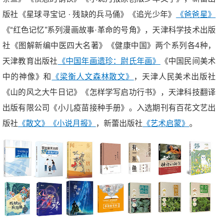
版社《星球寻宝记 · 残缺的兵马俑》《追光少年》
《爸爸星》
《“红色记忆”系列漫画故事·革命的号角》，天津科学技术出版
社《图解新编中医四大名著》《健康中国》两个系列各4种，
天津教育出版社
《中国年画遗珍：尉氏年画》
《中国民间美术
中的神像》和
《梁衡人文森林散文》
，天津人民美术出版社
《山的风之大牛日记》《怎样学写启功行书》，天津科技翻译
出版有限公司《小儿疫苗接种手册》。入选期刊有百花文艺出
版社
《散文》
《小说月报》
，新蕾出版社
《艺术启蒙》
。