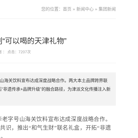
您的位置：
首页
»
新闻中心
»
集团新闻
“可以喝的天津礼物”
者 ： 点击：7207次
山海关饮料宣布达成深度战略合作。两大本土品牌跨界联
拓“非遗传承+品牌升级”的融合路径，为津派文化传播注入新
华老字号山海关饮料宣布达成深度战略合作。
共识，推出“和气生财”联名礼盒，开拓“非遗
力。